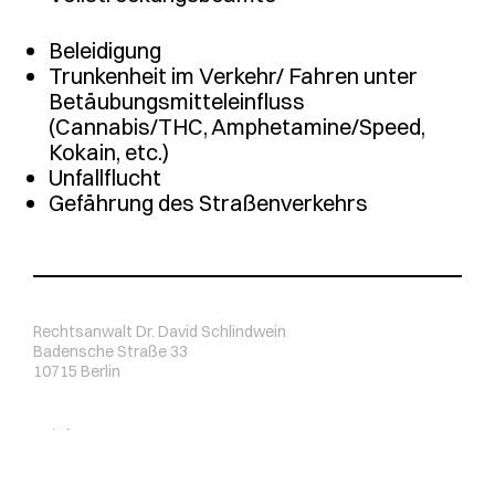
Beleidigung
Trunkenheit im Verkehr/ Fahren unter
Betäubungsmitteleinfluss
(Cannabis/THC, Amphetamine/Speed,
Kokain, etc.)
Unfallflucht
Gefährung des Straßenverkehrs
Rechtsanwalt Dr. David Schlindwein
Badensche Straße 33
10715 Berlin
Telefon:
030 2332 41 55 1
Telefax: 030 1388 34 59
Email:
kontakt@schlindwein-rechtsanwalt.de